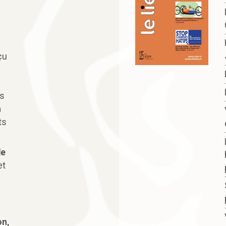
çu
ls
n
ts
de
et
on,