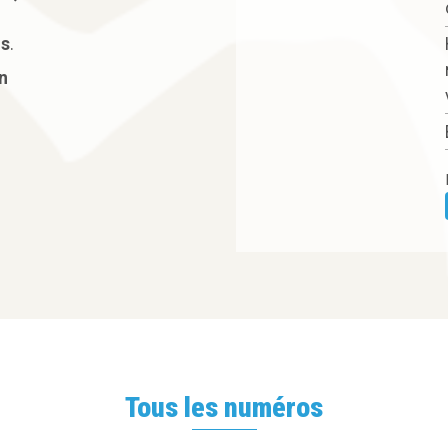
ns
.
n
Tous les numéros